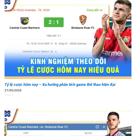
Tỷ lệ cược hôm nay – Xu hướng phân tích game thể thao hiện đại
27/05/2026