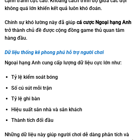
cạnh tranh cực cao. Khoảng cách trình độ giữa các đội
không quá lớn khiến kết quả luôn khó đoán.
Chính sự khó lường này đã giúp
cá cược Ngoại hạng Anh
trở thành chủ đề được cộng đồng game thủ quan tâm
hàng đầu.
Dữ liệu thống kê phong phú hỗ trợ người chơi
Ngoại hạng Anh cung cấp lượng dữ liệu cực lớn như:
Tỷ lệ kiểm soát bóng
Số cú sút mỗi trận
Tỷ lệ ghi bàn
Hiệu suất sân nhà và sân khách
Thành tích đối đầu
Những dữ liệu này giúp người chơi dễ dàng phân tích và