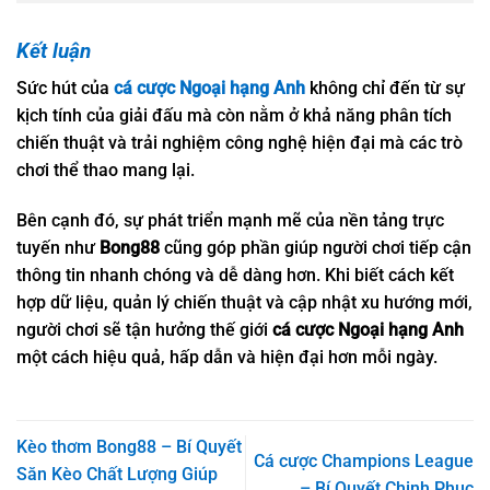
Kết luận
Sức hút của
cá cược Ngoại hạng Anh
không chỉ đến từ sự
kịch tính của giải đấu mà còn nằm ở khả năng phân tích
chiến thuật và trải nghiệm công nghệ hiện đại mà các trò
chơi thể thao mang lại.
Bên cạnh đó, sự phát triển mạnh mẽ của nền tảng trực
tuyến như
Bong88
cũng góp phần giúp người chơi tiếp cận
thông tin nhanh chóng và dễ dàng hơn. Khi biết cách kết
hợp dữ liệu, quản lý chiến thuật và cập nhật xu hướng mới,
người chơi sẽ tận hưởng thế giới
cá cược Ngoại hạng Anh
một cách hiệu quả, hấp dẫn và hiện đại hơn mỗi ngày.
Kèo thơm Bong88 – Bí Quyết
Cá cược Champions League
Săn Kèo Chất Lượng Giúp
– Bí Quyết Chinh Phục