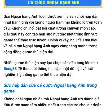
Giải Ngoại hạng Anh luôn được xem là sân chơi hấp dẫn
nhất hành tinh với lượng người hâm mộ khổng lồ trên toàn
cầu. Không chỉ nổi bật bởi chất lượng chuyên môn cao,
giải đấu này còn tạo nên sức hút đặc biệt trong lĩnh vực
game thể thao trực tuyến. Chính vì vậy, nhu cầu tìm hiểu
về
cá cược Ngoại hạng Anh
ngày càng tăng mạnh trong
cộng đồng game thủ hiện đại.
Nhiều game thủ hiện nay lựa chọn các nền tảng lớn như
Bong88
để theo dõi thông tin, cập nhật dữ liệu và trải
nghiệm hệ thống game thể thao hiện đại.
Sức hấp dẫn của cá cược Ngoại hạng Anh trong
game
Không phải ngẫu nhiên mà Ngoại hạng Anh trở thành giải
đấu được quan tâm nhiều nhất trong các trò chơi dự đoán