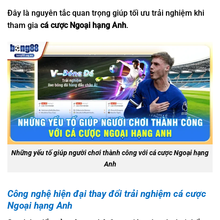
Đây là nguyên tắc quan trọng giúp tối ưu trải nghiệm khi
tham gia
cá cược Ngoại hạng Anh
.
Những yếu tố giúp người chơi thành công với cá cược Ngoại hạng
Anh
Công nghệ hiện đại thay đổi trải nghiệm cá cược
Ngoại hạng Anh