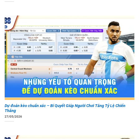
Dự đoán kèo chuẩn xác – Bí Quyết Giúp Người Chơi Tăng Tỷ Lệ Chiến
Thắng
27/05/2026