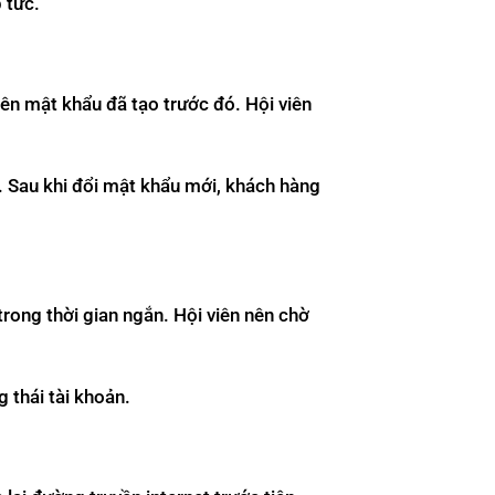
p tức.
ên mật khẩu đã tạo trước đó. Hội viên
g. Sau khi đổi mật khẩu mới, khách hàng
rong thời gian ngắn. Hội viên nên chờ
 thái tài khoản.