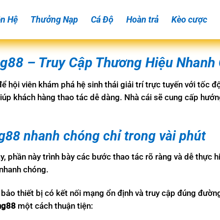
ên Hệ
Thưởng Nạp
Cá Độ
Hoàn trả
Kèo cược
g88 – Truy Cập Thương Hiệu Nhanh 
để hội viên khám phá hệ sinh thái giải trí trực tuyến với tốc đ
giúp khách hàng thao tác dễ dàng. Nhà cái sẽ cung cấp hướng
g88 nhanh chóng chỉ trong vài phút
ay, phần này trình bày các bước thao tác rõ ràng và dễ thực 
g nhanh chóng.
bảo thiết bị có kết nối mạng ổn định và truy cập đúng đườn
ng88
một cách thuận tiện: