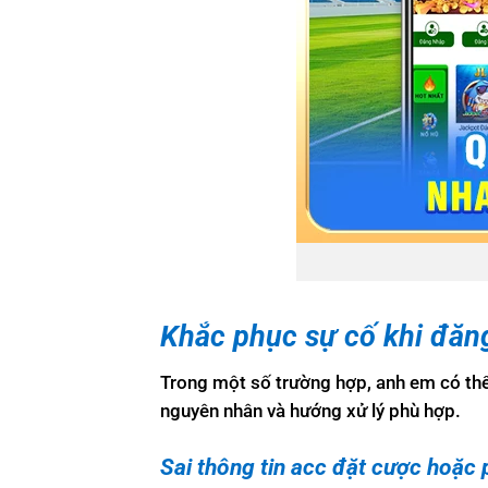
Khắc phục sự cố khi đă
Trong một số trường hợp, anh em có thể 
nguyên nhân và hướng xử lý phù hợp.
Sai thông tin acc đặt cược hoặc