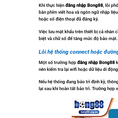
Khi thực hiện
đăng nhập Bong88
, lỗi p
bàn phím viết hoa và ngôn ngữ nhập liệu
hoặc số điện thoại đã đăng ký.
Việc lưu mật khẩu trên thiết bị cá nhân
biệt và chữ số để tăng mức độ bảo mật. 
Lỗi hệ thống connect hoặc đườn
Một số trường hợp
đăng nhập Bong88
k
nên kiểm tra lại wifi hoặc dữ liệu di độn
Nếu hệ thống đang bảo trì định kỳ, thông
lại sau khi hoàn tất bảo trì. Trường hợ