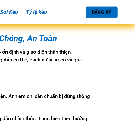
Soi Kèo
Tỷ lệ kèo
ĐĂNG KÝ
Chóng, An Toàn
ộ ổn định và giao diện thân thiện.
 dẫn cụ thể, cách xử lý sự cố và giải
hiện. Anh em chỉ cần chuẩn bị đúng thông
g dẫn chính thức. Thực hiện theo hướng