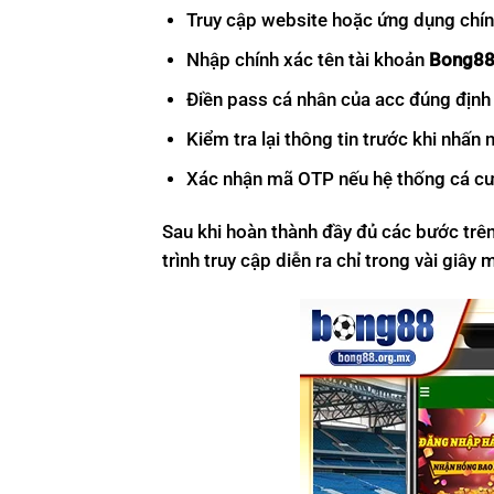
Truy cập website hoặc ứng dụng chính
Nhập chính xác tên tài khoản
Bong8
Điền pass cá nhân của acc đúng định
Kiểm tra lại thông tin trước khi nhấn n
Xác nhận mã OTP nếu hệ thống cá cượ
Sau khi hoàn thành đầy đủ các bước trên
trình truy cập diễn ra chỉ trong vài giây 