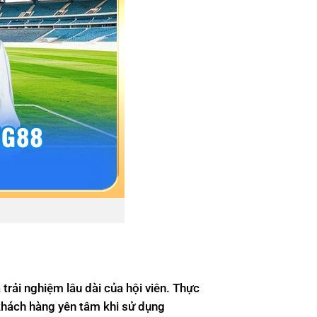
 trải nghiệm lâu dài của hội viên. Thực
 khách hàng yên tâm khi sử dụng