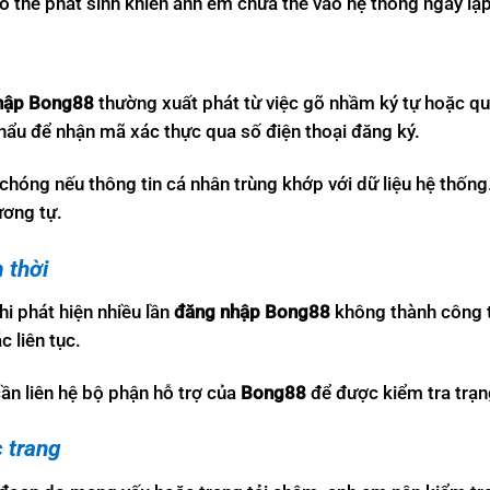
ó thể phát sinh khiến anh em chưa thể vào hệ thống ngay lậ
hập Bong88
thường xuất phát từ việc gõ nhầm ký tự hoặc qu
ẩu để nhận mã xác thực qua số điện thoại đăng ký.
h chóng nếu thông tin cá nhân trùng khớp với dữ liệu hệ thốn
tương tự.
 thời
i phát hiện nhiều lần
đăng nhập Bong88
không thành công t
ác liên tục.
cần liên hệ bộ phận hỗ trợ của
Bong88
để được kiểm tra trạng
 trang