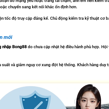
 đoạn do mạng yếu hoặc trang tải chậm, anh em nên kiểm tra l
 hoặc chuyển sang kết nối khác ổn định hơn.
ện tốc độ truy cập đáng kể. Chủ động kiểm tra kỹ thuật cơ 
on mới
g nhập Bong88
do chưa cập nhật hệ điều hành phù hợp. Hội 
 suất và giảm nguy cơ xung đột hệ thống. Khách hàng duy trì