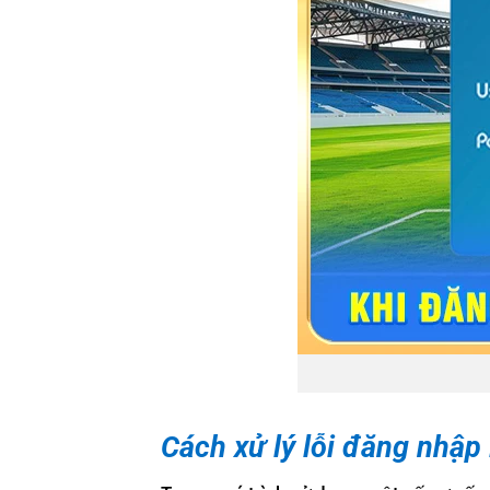
Cách xử lý lỗi đăng nhập