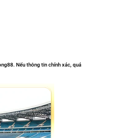
ong88. Nếu thông tin chính xác, quá