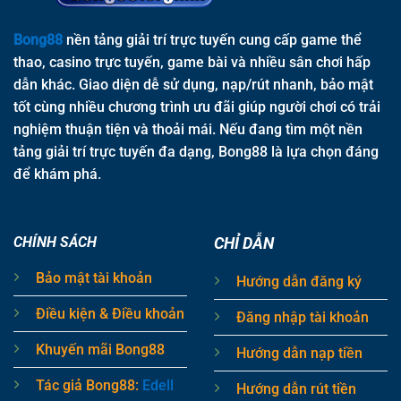
Bong88
nền tảng giải trí trực tuyến cung cấp game thể
thao, casino trực tuyến, game bài và nhiều sân chơi hấp
dẫn khác. Giao diện dễ sử dụng, nạp/rút nhanh, bảo mật
tốt cùng nhiều chương trình ưu đãi giúp người chơi có trải
nghiệm thuận tiện và thoải mái. Nếu đang tìm một nền
tảng giải trí trực tuyến đa dạng, Bong88 là lựa chọn đáng
để khám phá.
CHÍNH SÁCH
CHỈ DẪN
Bảo mật tài khoản
Hướng dẫn đăng ký
Điều kiện & Điều khoản
Đăng nhập tài khoản
Khuyến mãi Bong88
Hướng dẫn nạp tiền
Tác giả Bong88:
Edell
Hướng dẫn rút tiền