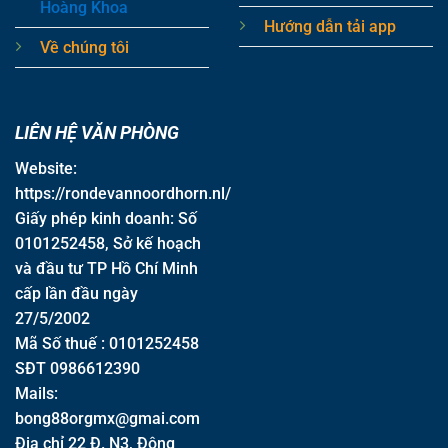
Hoàng Khoa
Hướng dẫn
tải app
Về chúng tôi
LIÊN HỆ VĂN PHÒNG
Website:
https://rondevannoordhorn.nl/
Giấy phép kinh doanh: Số
0101252458, Sở kế hoạch
và đầu tư TP Hồ Chí Minh
cấp lần đầu ngày
27/5/2002
Mã Số thuế : 0101252458
SĐT 0986612390
Mails:
bong88orgmx@gmai.com
Địa chỉ 22 Đ. N3, Đông