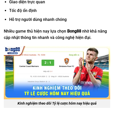
Giao diện trực quan
Tốc độ ổn định
Hỗ trợ người dùng nhanh chóng
Nhiều game thủ hiện nay lựa chọn
Bong88
nhờ khả năng
cập nhật thông tin nhanh và công nghệ hiện đại.
Kinh nghiệm theo dõi Tỷ lệ cược hôm nay hiệu quả