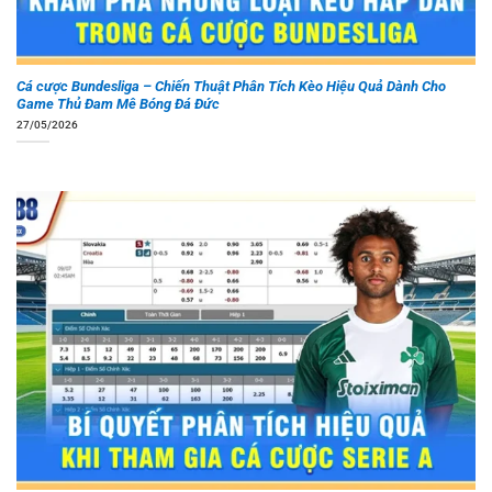
Cá cược Bundesliga – Chiến Thuật Phân Tích Kèo Hiệu Quả Dành Cho
Game Thủ Đam Mê Bóng Đá Đức
27/05/2026