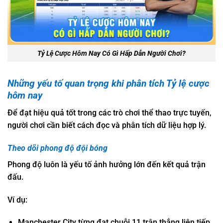
Tỷ Lệ Cược Hôm Nay Có Gì Hấp Dẫn Người Chơi?
Những yếu tố quan trọng khi phân tích Tỷ lệ cược
hôm nay
Để đạt hiệu quả tốt trong các trò chơi thể thao trực tuyến,
người chơi cần biết cách đọc và phân tích dữ liệu hợp lý.
Theo dõi phong độ đội bóng
Phong độ luôn là yếu tố ảnh hưởng lớn đến kết quả trận
đấu.
Ví dụ:
Manchester City từng đạt chuỗi 11 trận thắng liên tiếp