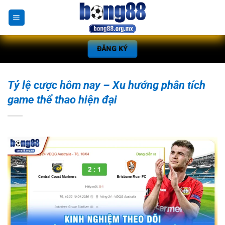
Chuyển
đến
nội
dung
ĐĂNG KÝ
Tỷ lệ cược hôm nay – Xu hướng phân tích
game thể thao hiện đại