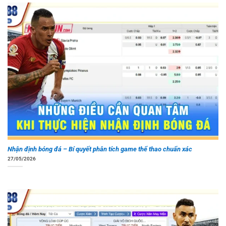
Nhận định bóng đá – Bí quyết phân tích game thể thao chuẩn xác
27/05/2026