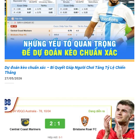
Dự đoán kèo chuẩn xác – Bí Quyết Giúp Người Chơi Tăng Tỷ Lệ Chiến
Thắng
27/05/2026