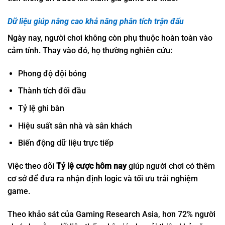
Dữ liệu giúp nâng cao khả năng phân tích trận đấu
Ngày nay, người chơi không còn phụ thuộc hoàn toàn vào
cảm tính. Thay vào đó, họ thường nghiên cứu:
Phong độ đội bóng
Thành tích đối đầu
Tỷ lệ ghi bàn
Hiệu suất sân nhà và sân khách
Biến động dữ liệu trực tiếp
Việc theo dõi
Tỷ lệ cược hôm nay
giúp người chơi có thêm
cơ sở để đưa ra nhận định logic và tối ưu trải nghiệm
game.
Theo khảo sát của Gaming Research Asia, hơn 72% người