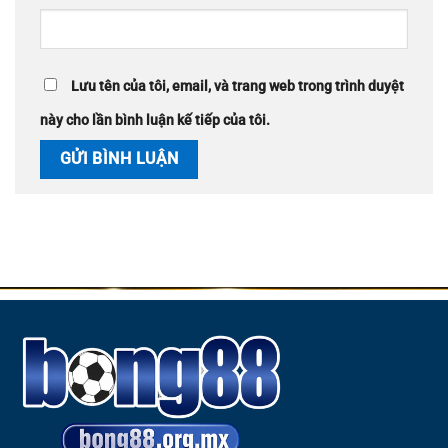
Lưu tên của tôi, email, và trang web trong trình duyệt
này cho lần bình luận kế tiếp của tôi.